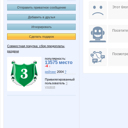
Lavanda*
Lonza
Этот блог
Отправить приватное сообщение
Добавить в друзья
Игнорировать
Sakur@
Taisiya
Посетит
Сделать подарок
Совместная покупка: сбор предоплаты,
раздачи
luna7
marmyr
Посмотре
популярность:
13575 место
-4 ↓
рейтинг
2004
?
клуб рукодельниц
куук
Привилегированный
пользователь
3
уровня
Крошка Мю
Кс