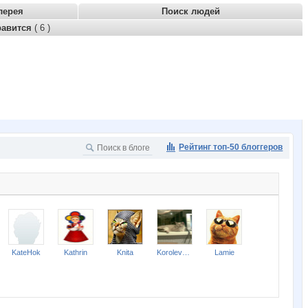
лерея
Поиск людей
равится
( 6 )
Рейтинг топ-50 блоггеров
KateHok
Kathrin
Knita
Koroleva55521
Lamie