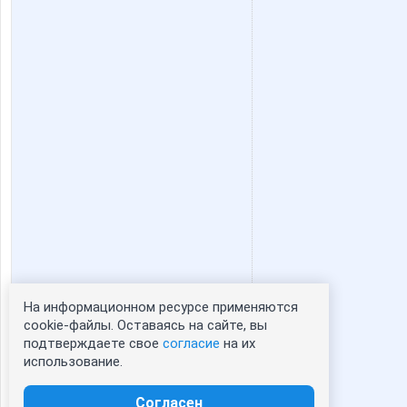
На информационном ресурсе применяются
Статистика портрета:
cookie-файлы. Оставаясь на сайте, вы
подтверждаете свое
согласие
на их
сейчас просматривают портрет - 0
использование.
зарегистрированные пользователи
посетившие портрет за 7 дней - 0
Согласен