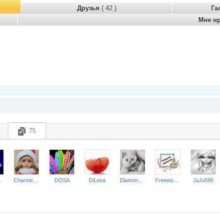
Друзья
( 42 )
Га
Мне н
75
hka
Charmed Lady
DOSA
DiLena
Diamond Crumb
Freewoman
JuJu595