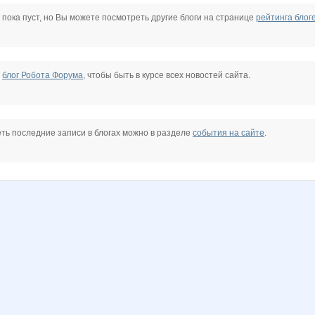
Lusien
Marishka))
Miss Triumf
N@T@LK@
NASIK
NataliaShap
 пока пуст, но Вы можете посмотреть другие блоги на странице
рейтинга блог
Vick
Zebra0604
_veter_
anna-latakene
annyne
anusha21
е
блог Робота Форума
, чтобы быть в курсе всех новостей сайта.
r
mashama
miss grace
nadin17
nayane
stauri
super*G*O*L*D*E*N*tufly
ть последние записи в блогах можно в разделе
события на сайте
.
Аквамарин2
Аня*
Белль
Дашуленька
Дашутка7
Добрый знакЪ
юшаКай
Любовь**
Леночка_884
Лиатрис
Маняшкин
Марируда
Мышка-Малышка