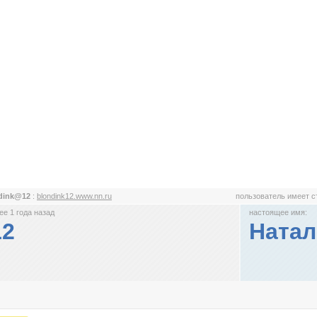
dink@12
:
blondink12.www.nn.ru
пользователь имеет 
е 1 года назад
настоящее имя:
12
Натал