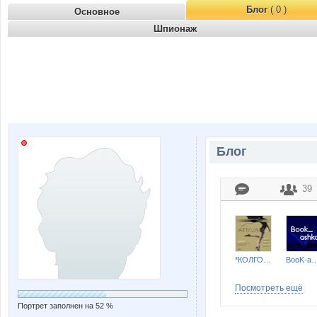
Блог
( 0 )
Основное
Шпионаж
Блог
39
*КОЛГОТКИ и БЕЛЬЕ*
BooK-as
Посмотреть ещё
Портрет заполнен на 52 %